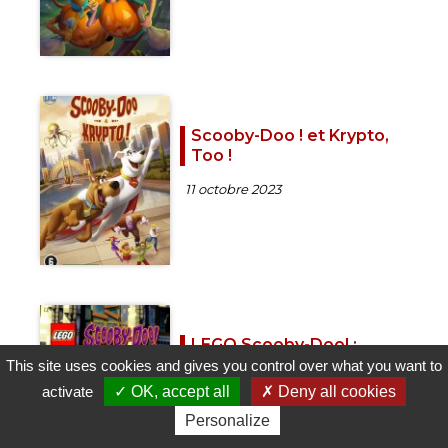
Scooby-Doo ! et Krypto,
Too !
11 octobre 2023
LEGO Scooby-Doo! :
Terreur au temps des
This site uses cookies and gives you control over what you want to
chevaliers
activate
OK, accept all
Deny all cookies
16 mai 2024
Personalize