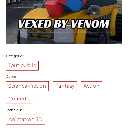
Catégorie
Tout public
Genre
Science-Fiction
Fantasy
Action
Comédie
Technique
Animation 3D