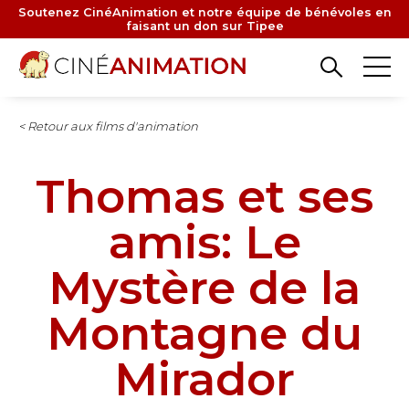
Aller
Soutenez CinéAnimation et notre équipe de bénévoles en
faisant un don sur Tipee
au
contenu
principal
< Retour aux films d'animation
Thomas et ses
amis: Le
Mystère de la
Montagne du
Mirador