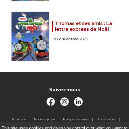
Thomas et ses amis : La
lettre express de Noël
20 novembre 2025
Suivez-nous
Pied
A propos
Notre équipe
Nos partenaires
Nos sources
de
Livre d'or
Jeux-concours
Contact
Gestion des cookies
This site uses cookies and gives you control over what you want to