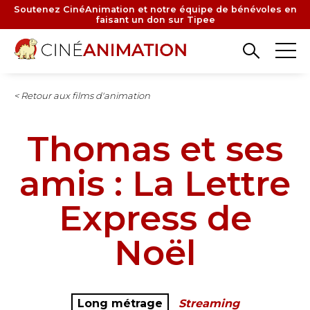
Aller
Soutenez CinéAnimation et notre équipe de bénévoles en
faisant un don sur Tipee
au
contenu
principal
< Retour aux films d'animation
Thomas et ses
amis : La Lettre
Express de
Noël
Long métrage
Streaming