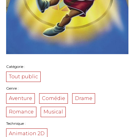
Catégorie
Tout public
Genre
Aventure
Comédie
Drame
Romance
Musical
Technique
Animation 2D