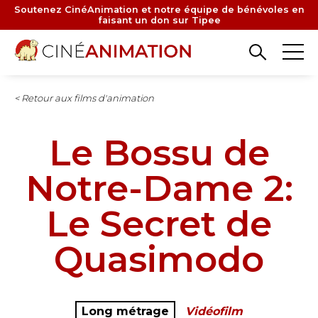
Aller
Soutenez CinéAnimation et notre équipe de bénévoles en
faisant un don sur Tipee
au
contenu
principal
< Retour aux films d'animation
Le Bossu de
Notre-Dame 2:
Le Secret de
Quasimodo
Long métrage
Vidéofilm