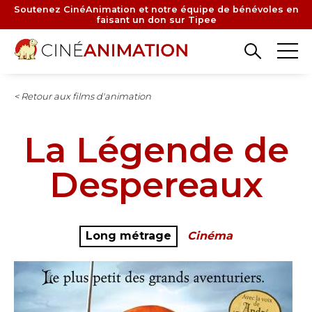
Aller
Soutenez CinéAnimation et notre équipe de bénévoles en
faisant un don sur Tipee
au
contenu
principal
< Retour aux films d'animation
La Légende de
Despereaux
Long métrage
Cinéma