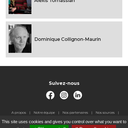
Alexis Tomassian
Dominique Collignon-Maurin
Suivez-nous
Pied
A propos
Notre équipe
Nos partenaires
Nos sources
de
Livre d'or
Jeux-concours
Contact
Gestion des cookies
This site uses cookies and gives you control over what you want to
page
Mentions légales