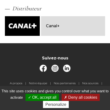
Distributeur
Canal+
Suivez-nous
Pied
A propos
Notre équipe
Nos partenaires
Nos sources
de
Livre d'or
Jeux-concours
Contact
Gestion des cookies
This site uses cookies and gives you control over what you want to
page
Mentions légales
activate
OK, accept all
Deny all cookies
Personalize