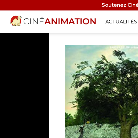
Aller
Soutenez Ciné
au
contenu
Navigati
ACTUALITÉS
principal
principa