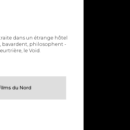
retraite dans un étrange hôtel
nt, bavardent, philosophent -
rtrière, le Void.
Films du Nord