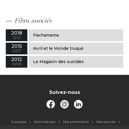
Films associés
2018
Pachamama
12/12
2015
Avril et le Monde truqué
04/11
2012
Le Magasin des suicides
26/09
Suivez-nous
Pied
A propos
Notre équipe
Nos partenaires
Nos sources
de