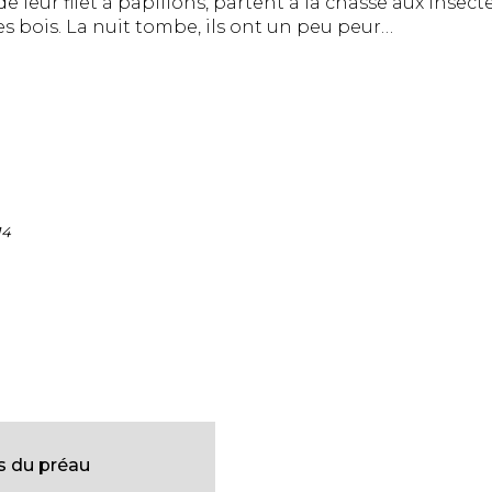
 leur filet à papillons, partent à la chasse aux insectes
s bois. La nuit tombe, ils ont un peu peur…
14
s du préau