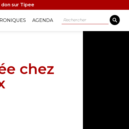
 don sur Tipee
Rechercher
RONIQUES
AGENDA
ée chez
x