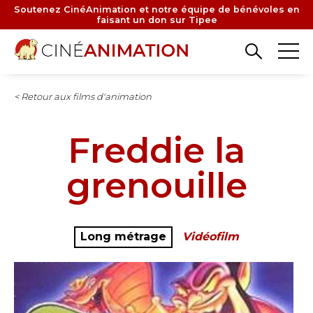
Aller
Soutenez CinéAnimation et notre équipe de bénévoles en
faisant un don sur Tipee
au
contenu
principal
< Retour aux films d'animation
Freddie la
grenouille
Long métrage
Vidéofilm