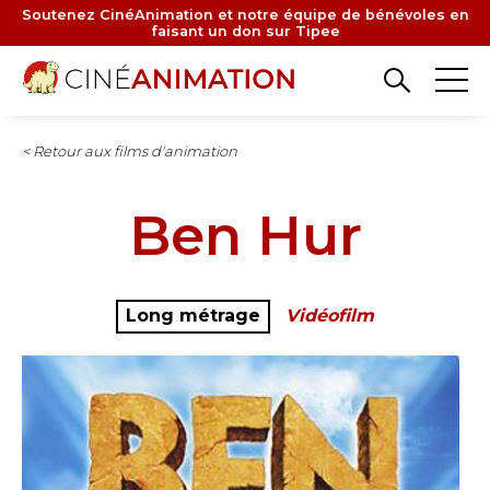
Aller
Soutenez CinéAnimation et notre équipe de bénévoles en
faisant un don sur Tipee
au
contenu
principal
< Retour aux films d'animation
Ben Hur
Long métrage
Vidéofilm