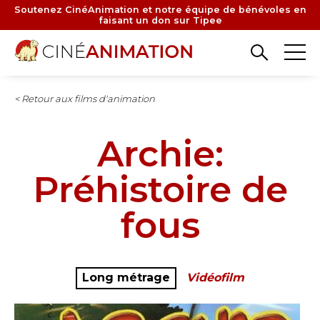
Aller
Soutenez CinéAnimation et notre équipe de bénévoles en
faisant un don sur Tipee
au
contenu
principal
< Retour aux films d'animation
Archie:
Préhistoire de
fous
Long métrage
Vidéofilm