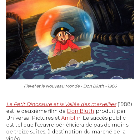
Fievel et le Nouveau Monde - Don Bluth - 1986
Le Petit Dinosaure et la Vallée des merveilles
(1988)
est le deuxième film de
Don Bluth
produit par
Universal Pictures et
Amblin
. Le succès public
est tel que l’œuvre bénéficiera de pas de moins
de treize suites, à destination du marché de la
vidéo.