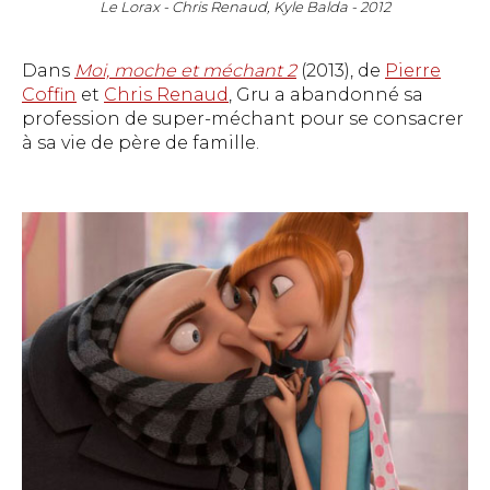
Le Lorax - Chris Renaud, Kyle Balda - 2012
Dans
Moi, moche et méchant 2
(2013), de
Pierre
Coffin
et
Chris Renaud
, Gru a abandonné sa
profession de super-méchant pour se consacrer
à sa vie de père de famille.