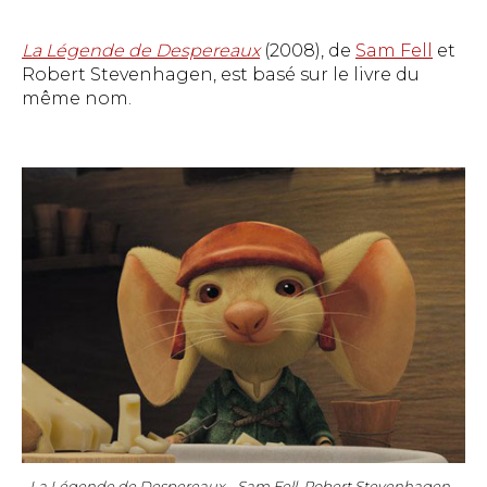
La Légende de Despereaux
(2008), de
Sam Fell
et
Robert Stevenhagen, est basé sur le livre du
même nom.
La Légende de Despereaux - Sam Fell, Robert Stevenhagen -