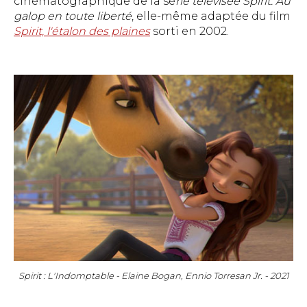
cinématographique de la sé
rie télévisée Spirit: Au
galop en toute liberté
, elle-même adaptée du film
Spirit, l'étalon des plaines
sorti en 2002.
Spirit : L'Indomptable - Elaine Bogan, Ennio Torresan Jr. - 2021