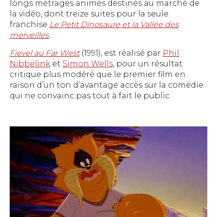
longs métrages animés destinés au marché de
la vidéo, dont treize suites pour la seule
franchise
Le Petit Dinosaure et la Vallée des
merveilles
.
Fievel au Far West
(1991), est réalisé par
Phil
Nibbelink
et
Simon Wells
, pour un résultat
critique plus modéré que le premier film en
raison d’un ton d’avantage accès sur la comédie
qui ne convainc pas tout à fait le public.