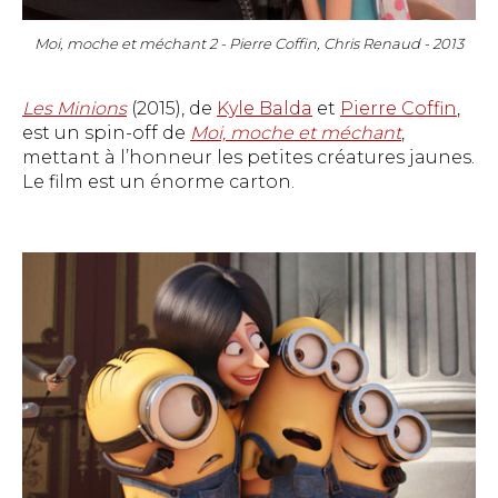
Moi, moche et méchant 2 - Pierre Coffin, Chris Renaud - 2013
Les Minions
(2015), de
Kyle Balda
et
Pierre Coffin
,
est un spin-off de
Moi, moche et méchant
,
mettant à l’honneur les petites créatures jaunes.
Le film est un énorme carton.