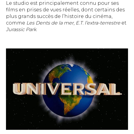
Le studio est principalement connu pour ses
films en prises de vues réelles, dont certains des
plus grands succès de l’histoire du cinéma,
comme
Les Dents de la mer
,
E.T. l’extra-terrestre
et
Jurassic Park
.