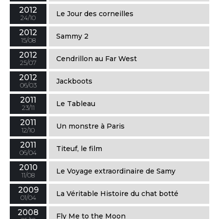
2012
Le Jour des corneilles
24/10
2012
Sammy 2
15/08
2012
Cendrillon au Far West
25/07
2012
Jackboots
06/03
2011
Le Tableau
23/11
2011
Un monstre à Paris
12/10
2011
Titeuf, le film
06/04
2010
Le Voyage extraordinaire de Samy
11/08
2009
La Véritable Histoire du chat botté
01/04
2008
Fly Me to the Moon