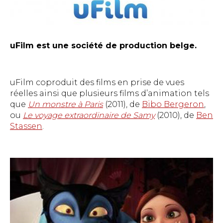
uFilm est une société de production belge.
uFilm coproduit des films en prise de vues
réelles ainsi que plusieurs films d’animation tels
que
Un monstre à Paris
(2011), de
Bibo Bergeron
,
ou
Le voyage extraordinaire de Samy
(2010), de
Ben
Stassen
.