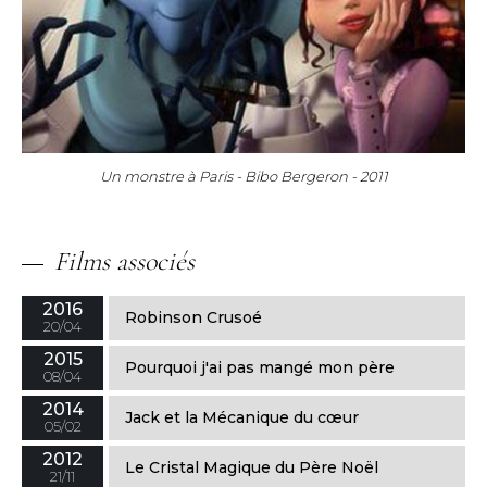
Un monstre à Paris - Bibo Bergeron - 2011
Films associés
2016
Robinson Crusoé
20/04
2015
Pourquoi j'ai pas mangé mon père
08/04
2014
Jack et la Mécanique du cœur
05/02
2012
Le Cristal Magique du Père Noël
21/11