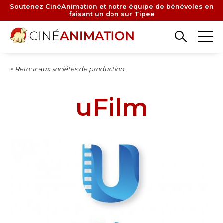
Aller
Soutenez CinéAnimation et notre équipe de bénévoles en
faisant un don sur Tipee
au
contenu
principal
< Retour aux sociétés de production
uFilm