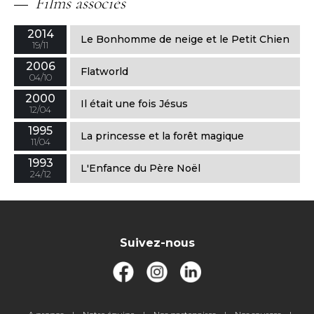
Films associés
2014
Le Bonhomme de neige et le Petit Chien
19/11
2006
Flatworld
04/10
2000
Il était une fois Jésus
12/04
1995
La princesse et la forêt magique
11/04
1993
L'Enfance du Père Noël
24/12
Suivez-nous
Pied