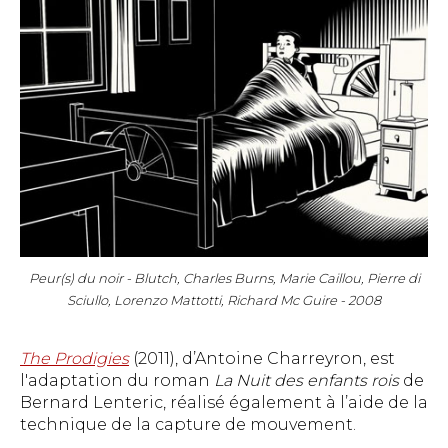
Peur(s) du noir - Blutch, Charles Burns, Marie Caillou, Pierre di
Sciullo, Lorenzo Mattotti, Richard Mc Guire - 2008
The Prodigies
(2011), d’Antoine Charreyron, est
l'adaptation du roman
La Nuit des enfants rois
de
Bernard Lenteric, réalisé également à l’aide de la
technique de la capture de mouvement.