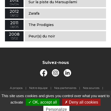
2012
Sur la piste du Marsupilami
04/04
2012
Zarafa
08/02
2011
The Prodigies
08/06
2008
Peur(s) du noir
13/02
Suivez-nous
Pied
A propos
Notre équipe
Nos partenaires
Nos sources
de
Livre d'or
Jeux-concours
Contact
Gestion des cookies
This site uses cookies and gives you control over what you want to
page
Mentions légales
activate
OK, accept all
Deny all cookies
Personalize