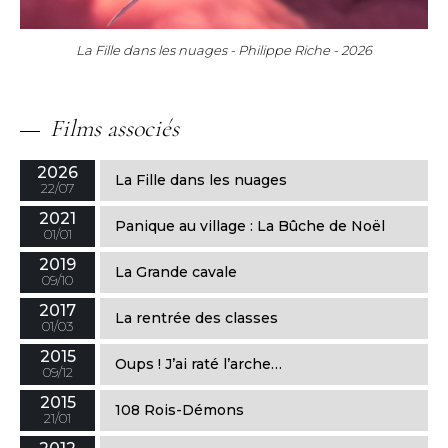
La Fille dans les nuages - Philippe Riche - 2026
Films associés
2026
La Fille dans les nuages
22/07
2021
Panique au village : La Bûche de Noël
01/01
2019
La Grande cavale
09/10
2017
La rentrée des classes
01/03
2015
Oups ! J’ai raté l’arche…
09/12
2015
108 Rois-Démons
21/01