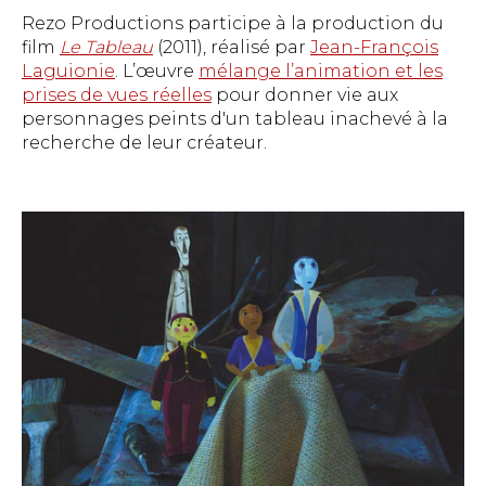
Rezo Productions participe à la production du
film
Le Tableau
(2011), réalisé par
Jean-François
Laguionie
. L’œuvre
mélange l’animation et les
prises de vues réelles
pour donner vie aux
personnages peints d'un tableau inachevé à la
recherche de leur créateur.