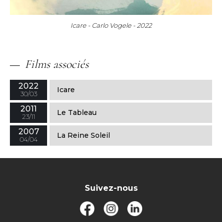
Icare - Carlo Vogele - 2022
Films associés
2022
Icare
30/03
2011
Le Tableau
23/11
2007
La Reine Soleil
04/04
Suivez-nous