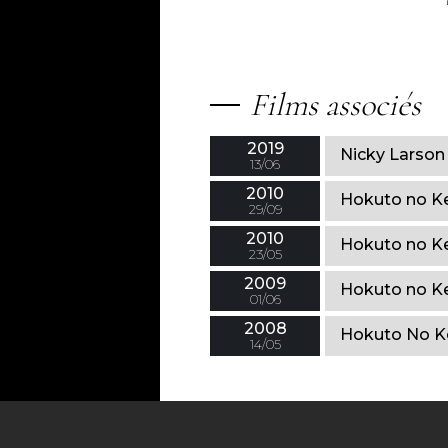
Films associés
2019
Nicky Larson 
13/06
2010
Hokuto no Ke
29/09
2010
Hokuto no Ke
23/05
2009
Hokuto no Ke
01/06
2008
Hokuto No Ke
14/05