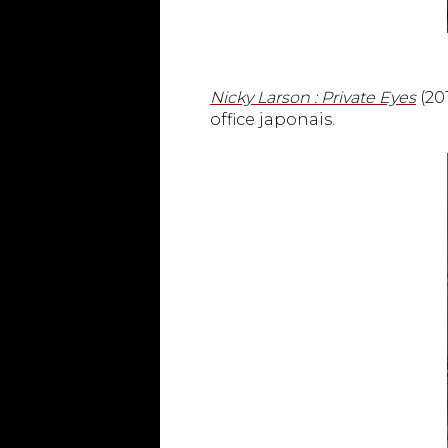
Nicky Larson : Private Eyes
(20
office japonais.