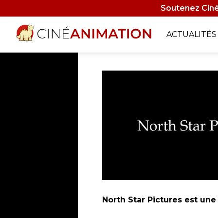
Aller
Soutenez Ciné
au
contenu
Navigati
ACTUALITÉS
principal
principa
North Star Pictures est une