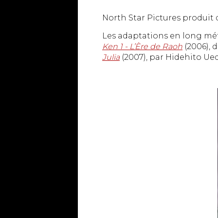
North Star Pictures produit 
Les adaptations en long mét
Ken 1 - L’Ère de Raoh
(2006), 
Julia
(2007), par Hidehito Ue