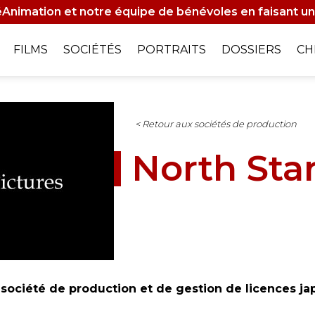
Animation et notre équipe de bénévoles en faisant un
on
FILMS
SOCIÉTÉS
PORTRAITS
DOSSIERS
CH
le
< Retour aux sociétés de production
North Star
 société de production et de gestion de licences ja