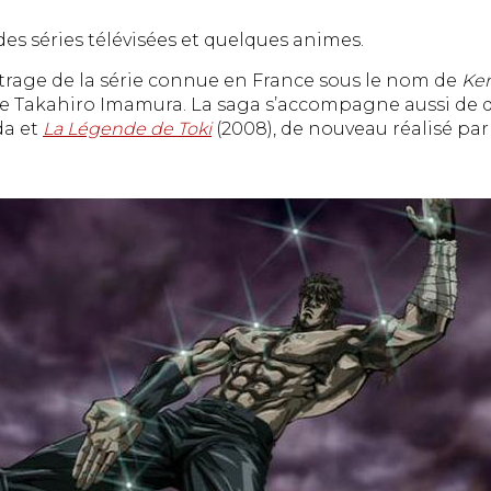
des séries télévisées et quelques animes.
rage de la série connue en France sous le nom de
Ken
de Takahiro Imamura. La saga s’accompagne aussi de d
da et
La Légende de Toki
(2008), de nouveau réalisé pa