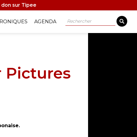
 don sur Tipee
Rechercher
RONIQUES
AGENDA
 Pictures
ponaise.