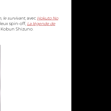
, le survivant
, avec
Hokuto No
eux spin-off,
La légende de
r Kobun Shizuno.