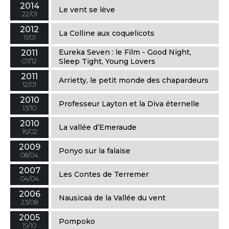
2014
Le vent se lève
22/01
2012
La Colline aux coquelicots
11/01
Eureka Seven : le Film - Good Night,
2011
07/12
Sleep Tight, Young Lovers
2011
Arrietty, le petit monde des chapardeurs
12/01
2010
Professeur Layton et la Diva éternelle
13/10
2010
La vallée d’Emeraude
16/02
2009
Ponyo sur la falaise
08/04
2007
Les Contes de Terremer
04/04
2006
Nausicaä de la Vallée du vent
23/08
2005
Pompoko
19/10