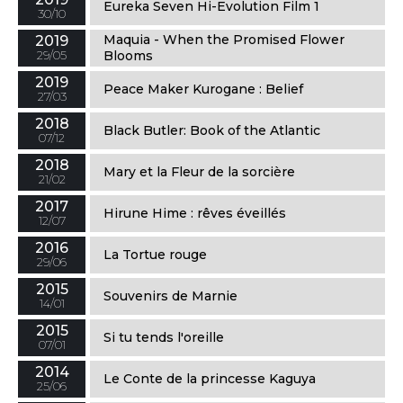
Eureka Seven Hi-Evolution Film 1
30/10
Maquia - When the Promised Flower
2019
29/05
Blooms
2019
Peace Maker Kurogane : Belief
27/03
2018
Black Butler: Book of the Atlantic
07/12
2018
Mary et la Fleur de la sorcière
21/02
2017
Hirune Hime : rêves éveillés
12/07
2016
La Tortue rouge
29/06
2015
Souvenirs de Marnie
14/01
2015
Si tu tends l'oreille
07/01
2014
Le Conte de la princesse Kaguya
25/06