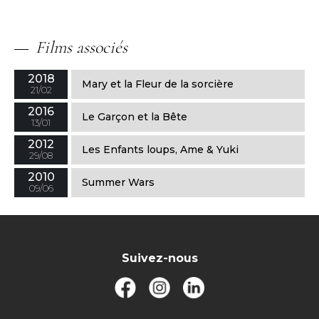
Films associés
2018
Mary et la Fleur de la sorcière
21/02
2016
Le Garçon et la Bête
13/01
2012
Les Enfants loups, Ame & Yuki
29/08
2010
Summer Wars
09/06
Suivez-nous