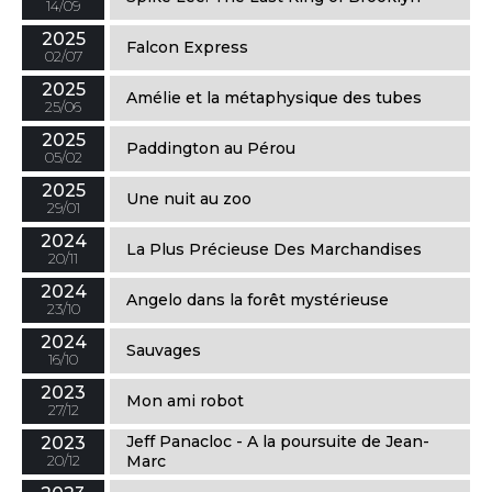
14/09
2025
Falcon Express
02/07
2025
Amélie et la métaphysique des tubes
25/06
2025
Paddington au Pérou
05/02
2025
Une nuit au zoo
29/01
2024
La Plus Précieuse Des Marchandises
20/11
2024
Angelo dans la forêt mystérieuse
23/10
2024
Sauvages
16/10
2023
Mon ami robot
27/12
Jeff Panacloc - A la poursuite de Jean-
2023
20/12
Marc