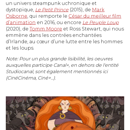
un univers steampunk uchronique et
dystopique,
Le Petit Prince
(2015), de
Mark
Osborne
, qui remporte le
César du meilleur film
d’animation
en 2016, ou encore
Le Peuple Loup
(2020), de
Tomm Moore
et Ross Stewart, qui nous
emmène dans les contrées enchantées
d’Irlande, au cœur d’une lutte entre les hommes
et les loups.
Note: Pour un plus grande lisibilité, les oeuvres
auxquelles participe Canal+, en dehors de l'entité
Studiocanal, sont également mentionnés ici
(CinéCinéma, Ciné+...).