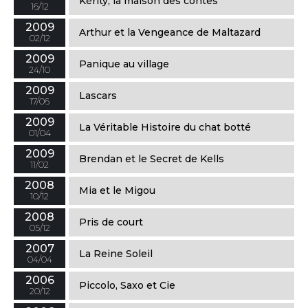
Kérity, la maison des contes
16/12
2009
Arthur et la Vengeance de Maltazard
02/12
2009
Panique au village
24/10
2009
Lascars
17/06
2009
La Véritable Histoire du chat botté
01/04
2009
Brendan et le Secret de Kells
11/02
2008
Mia et le Migou
10/12
2008
Pris de court
05/12
2007
La Reine Soleil
04/04
2006
Piccolo, Saxo et Cie
20/12