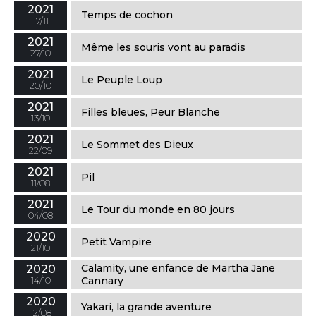
2021
Temps de cochon
17/11
2021
Même les souris vont au paradis
27/10
2021
Le Peuple Loup
20/10
2021
Filles bleues, Peur Blanche
13/10
2021
Le Sommet des Dieux
22/09
2021
Pil
11/08
2021
Le Tour du monde en 80 jours
04/08
2020
Petit Vampire
21/10
Calamity, une enfance de Martha Jane
2020
14/10
Cannary
2020
Yakari, la grande aventure
12/08