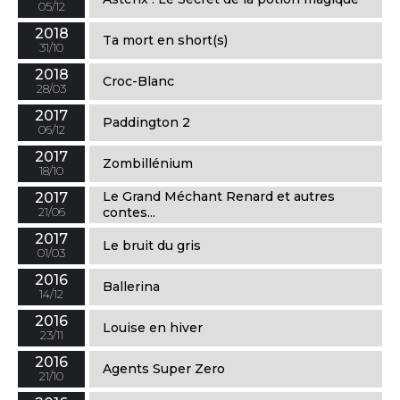
05/12
2018
Ta mort en short(s)
31/10
2018
Croc-Blanc
28/03
2017
Paddington 2
06/12
2017
Zombillénium
18/10
Le Grand Méchant Renard et autres
2017
21/06
contes...
2017
Le bruit du gris
01/03
2016
Ballerina
14/12
2016
Louise en hiver
23/11
2016
Agents Super Zero
21/10