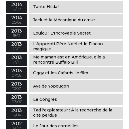
2014
Tante Hilda !
12/02
2014
Jack et la Mécanique du cœur
05/02
2013
Loulou : L'Incroyable Secret
18/12
L'Apprenti Père Noël et le Flocon
2013
20/11
magique
Ma maman est en Amérique, elle a
2013
23/10
rencontré Buffalo Bill
2013
Oggy et les Cafards, le film
07/08
2013
Aya de Yopougon
17/07
2013
Le Congrès
03/07
Tad l'explorateur : À la recherche de la
2013
17/04
cité perdue
2012
Le Jour des corneilles
24/10