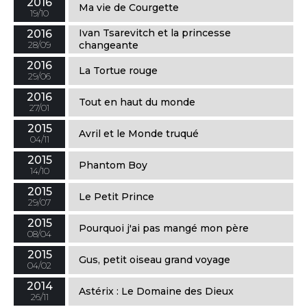
2016
Ma vie de Courgette
19/10
Ivan Tsarevitch et la princesse
2016
28/09
changeante
2016
La Tortue rouge
29/06
2016
Tout en haut du monde
27/01
2015
Avril et le Monde truqué
04/11
2015
Phantom Boy
14/10
2015
Le Petit Prince
29/07
2015
Pourquoi j'ai pas mangé mon père
08/04
2015
Gus, petit oiseau grand voyage
04/02
2014
Astérix : Le Domaine des Dieux
26/11