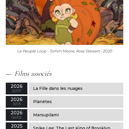
Le Peuple Loup - Tomm Moore, Ross Stewart - 2020
Films associés
2026
La Fille dans les nuages
22/07
2026
Planètes
11/03
2026
Marsupilami
04/02
2025
Spike Lee: The Last King of Brooklyn