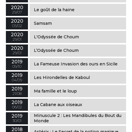
2020
Le goût de la haine
29/07
2020
Samsam
05/02
2020
L'Odyssée de Choum
29/01
2020
L’Odyssée de Choum
29/01
2019
La Fameuse Invasion des ours en Sicile
09/10
2019
Les Hirondelles de Kaboul
04/09
2019
Ma famille et le loup
21/08
2019
La Cabane aux oiseaux
06/02
Minuscule 2 : Les Mandibules du Bout du
2019
30/01
Monde
2018
Astérix : Le Secret de la potion magique