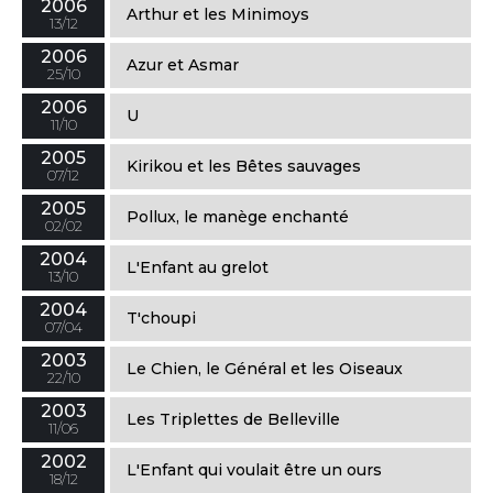
2006
Arthur et les Minimoys
13/12
2006
Azur et Asmar
25/10
2006
U
11/10
2005
Kirikou et les Bêtes sauvages
07/12
2005
Pollux, le manège enchanté
02/02
2004
L'Enfant au grelot
13/10
2004
T'choupi
07/04
2003
Le Chien, le Général et les Oiseaux
22/10
2003
Les Triplettes de Belleville
11/06
2002
L'Enfant qui voulait être un ours
18/12