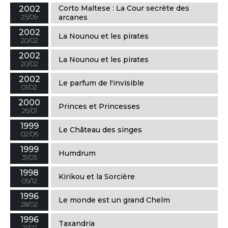
Corto Maltese : La Cour secrète des
2002
25/09
arcanes
2002
La Nounou et les pirates
20/02
2002
La Nounou et les pirates
20/02
2002
Le parfum de l'invisible
01/02
2000
Princes et Princesses
26/01
1999
Le Château des singes
02/06
1999
Humdrum
31/05
1998
Kirikou et la Sorcière
09/12
1996
Le monde est un grand Chelm
28/02
1996
Taxandria
21/02