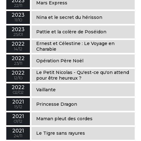
2023
Mars Express
22/11
2023
Nina et le secret du hérisson
11/10
2023
Pattie et la colère de Poséidon
25/01
Ernest et Célestine : Le Voyage en
2022
14/12
Charabie
2022
Opération Père Noël
23/11
Le Petit Nicolas - Qu'est-ce qu'on attend
2022
12/10
pour être heureux ?
2022
Vaillante
02/02
2021
Princesse Dragon
15/12
2021
Maman pleut des cordes
01/12
2021
Le Tigre sans rayures
24/11