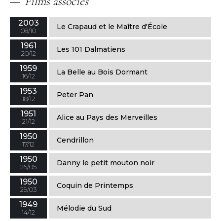
Films
associés
2003
Le Crapaud et le Maître d'École
08/10
1961
Les 101 Dalmatiens
20/12
1959
La Belle au Bois Dormant
16/12
1953
Peter Pan
18/12
1951
Alice au Pays des Merveilles
21/12
1950
Cendrillon
17/12
1950
Danny le petit mouton noir
26/05
1950
Coquin de Printemps
29/03
1949
Mélodie du Sud
14/12