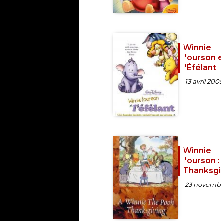
Winnie
l'ourson 
l'Éfélant
13 avril 200
Winnie
l'ourson :
Thanksgi
23 novemb