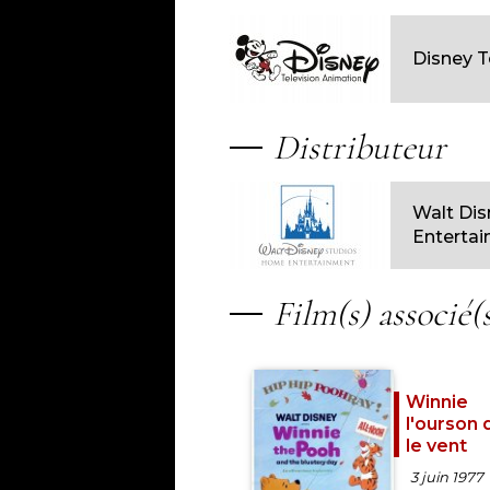
Disney T
Distributeur
Walt Di
Enterta
Film(s) associé(
Winnie
l'ourson 
le vent
3 juin 1977