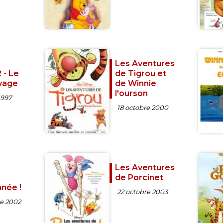
Les Aventures
 - Le
de Tigrou et
yage
de Winnie
l'ourson
1997
18 octobre 2000
Les Aventures
de Porcinet
née !
22 octobre 2003
e 2002