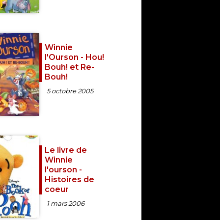
Winnie
l'Ourson - Hou!
Bouh! et Re-
Bouh!
5 octobre 2005
Le livre de
Winnie
l'ourson -
Histoires de
coeur
1 mars 2006