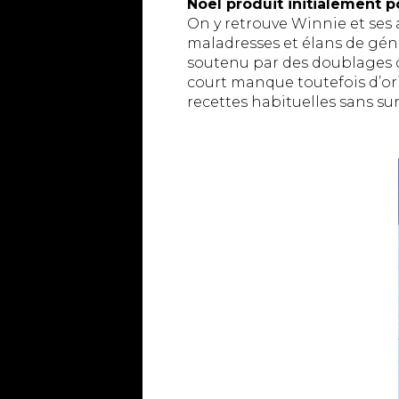
Noël produit initialement p
On y retrouve Winnie et ses 
maladresses et élans de géné
soutenu par des doublages c
court manque toutefois d’ori
recettes habituelles sans su