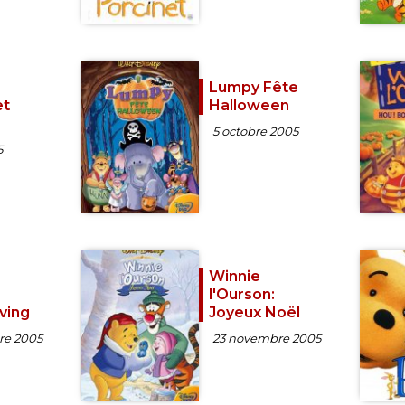
Lumpy Fête
et
Halloween
5 octobre 2005
5
Winnie
l'Ourson:
ving
Joyeux Noël
re 2005
23 novembre 2005