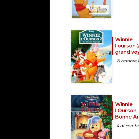
Winnie
l'ourson 2
grand vo
21 octobre 
Winnie
l'Ourson
Bonne An
4 décembr