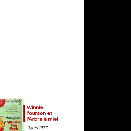
Winnie
l'ourson et
l'Arbre à miel
3 juin 1977