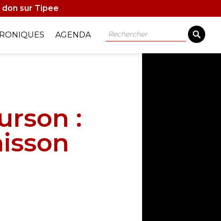
 don sur Tipee
Rechercher
RONIQUES
AGENDA
urson :
nisson