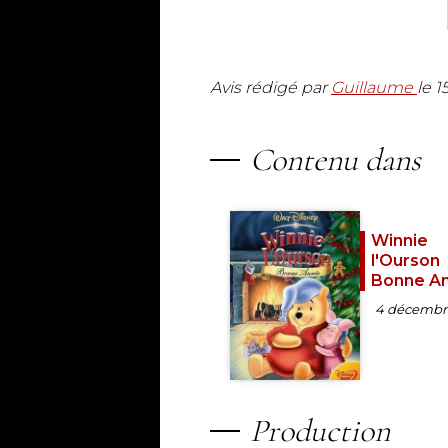
Avis rédigé par
Guillaume
le
1
Contenu dans
Winnie
l'Ourson
Bonne An
4 décembr
Production