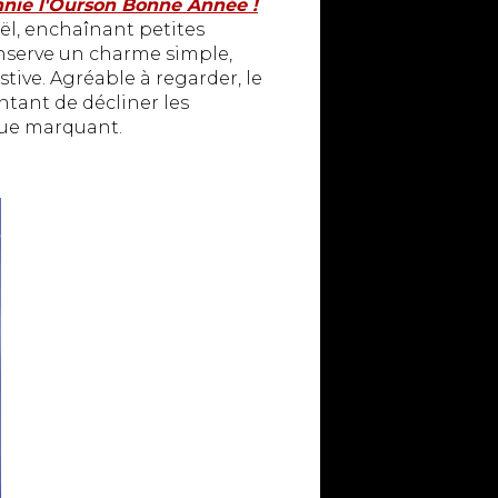
nie l'Ourson Bonne Année !
oël, enchaînant petites
conserve un charme simple,
ive. Agréable à regarder, le
ntant de décliner les
que marquant.