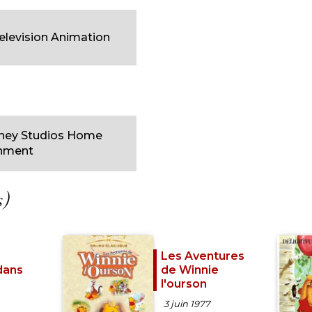
elevision Animation
sney Studios Home
inment
s)
Les Aventures
dans
de Winnie
l'ourson
3 juin 1977