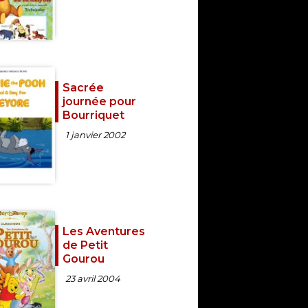
Sacrée
journée pour
Bourriquet
1 janvier 2002
Les Aventures
de Petit
Gourou
23 avril 2004