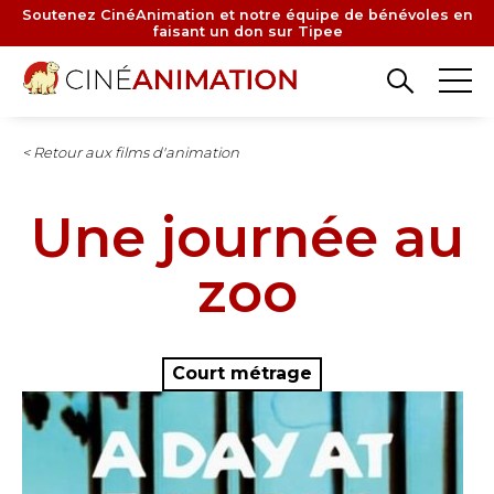
Aller
Soutenez CinéAnimation et notre équipe de bénévoles en
faisant un don sur Tipee
au
contenu
principal
< Retour aux films d'animation
Une journée au
zoo
Court métrage