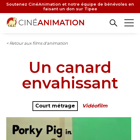
Aller
Soutenez CinéAnimation et notre équipe de bénévoles en
faisant un don sur Tipee
au
contenu
principal
< Retour aux films d'animation
Un canard
envahissant
Court métrage
Vidéofilm