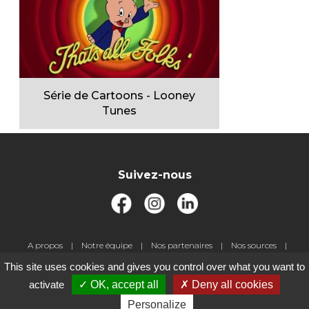
Série de Cartoons - Looney
Tunes
Suivez-nous
Pied
A propos
Notre équipe
Nos partenaires
Nos sources
de
Livre d'or
Jeux-concours
Contact
Gestion des cookies
This site uses cookies and gives you control over what you want to
page
Mentions légales
activate
OK, accept all
Deny all cookies
Personalize