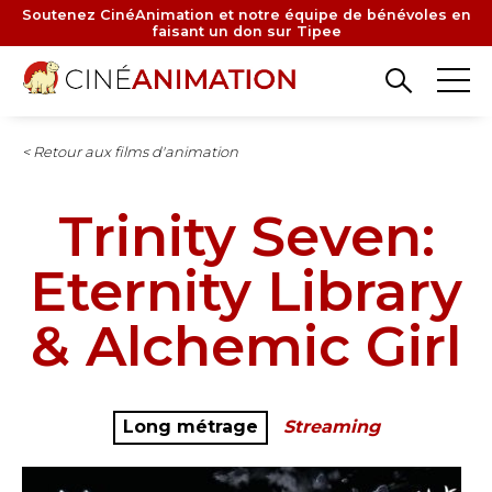
Aller
Soutenez CinéAnimation et notre équipe de bénévoles en
faisant un don sur Tipee
au
contenu
principal
< Retour aux films d'animation
Trinity Seven:
Eternity Library
& Alchemic Girl
Long métrage
Streaming