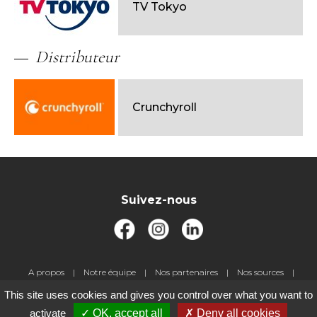
TV Tokyo
Distributeur
Crunchyroll
Suivez-nous
Pied
A propos
Notre équipe
Nos partenaires
Nos sources
de
Livre d'or
Jeux-concours
Contact
Gestion des cookies
This site uses cookies and gives you control over what you want to
page
Mentions légales
activate
OK, accept all
Deny all cookies