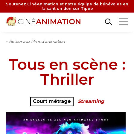
Aller
Soutenez CinéAnimation et notre équipe de bénévoles en
faisant un don sur Tipee
au
contenu
principal
< Retour aux films d'animation
Tous en scène :
Thriller
Court métrage
Streaming