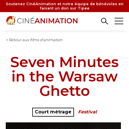
Aller
Soutenez CinéAnimation et notre équipe de bénévoles en
faisant un don sur Tipee
au
contenu
principal
< Retour aux films d'animation
Seven Minutes
in the Warsaw
Ghetto
Court métrage
Festival