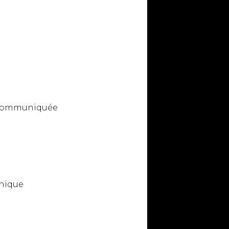
n communiquée
hique