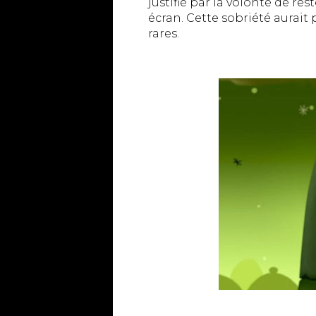
justifié par la volonté de res
écran. Cette sobriété aurai
rares.