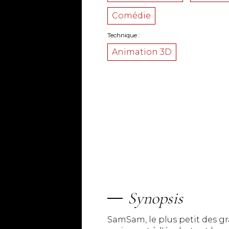
Comédie
Technique
Animation 3D
Synopsis
SamSam, le plus petit des gr