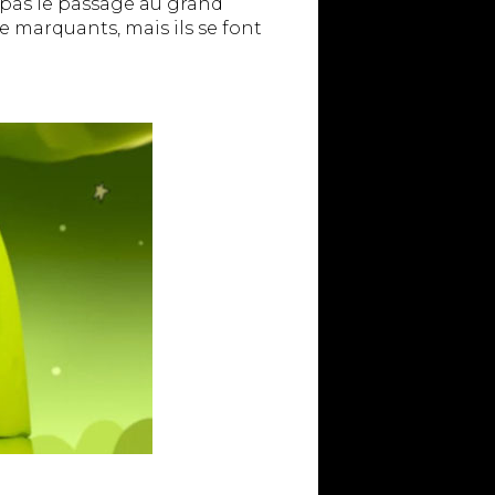
se pas le passage au grand
 marquants, mais ils se font