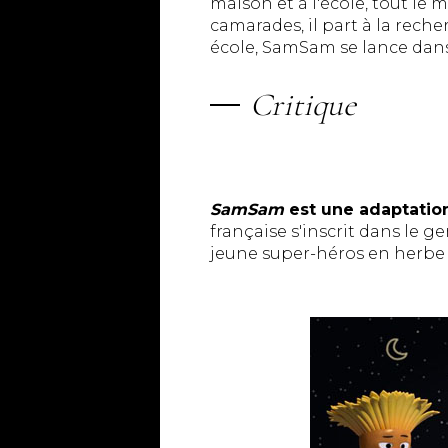
maison et à l'école, tout le
camarades, il part à la rech
école, SamSam se lance dans
Critique
SamSam
est une adaptatio
française s'inscrit dans le g
jeune super-héros en herbe q