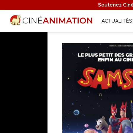
Aller
Soutenez Ciné
au
contenu
Navigati
ACTUALITÉS
principal
principa