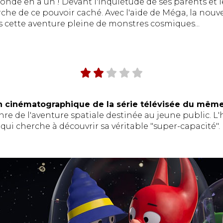
 monde en a un ! Devant l'inquiétude de ses parents et 
erche de ce pouvoir caché. Avec l'aide de Méga, la nouv
 cette aventure pleine de monstres cosmiques...
n cinématographique de la série télévisée du mêm
enre de l'aventure spatiale destinée au jeune public. L
ui cherche à découvrir sa véritable "super-capacité".