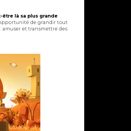
t-être là sa plus grande
l’opportunité de grandir tout
le : amuser et transmettre des