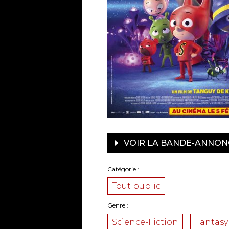
VOIR LA BANDE-ANNON
Catégorie
Tout public
Genre
Science-Fiction
Fantasy