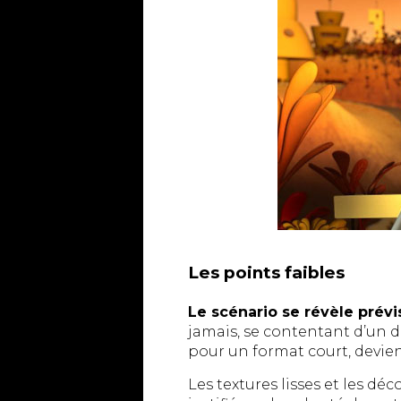
Les points faibles
Le scénario se révèle prévis
jamais, se contentant d’un d
pour un format court, devien
Les textures lisses et les d