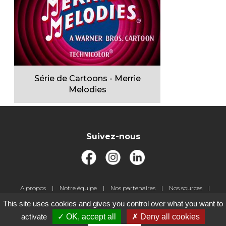
Série de Cartoons - Merrie
Melodies
Suivez-nous
Pied
A propos
Notre équipe
Nos partenaires
Nos sources
de
Livre d'or
Jeux-concours
Contact
Gestion des cookies
This site uses cookies and gives you control over what you want to
page
Mentions légales
activate
OK, accept all
Deny all cookies