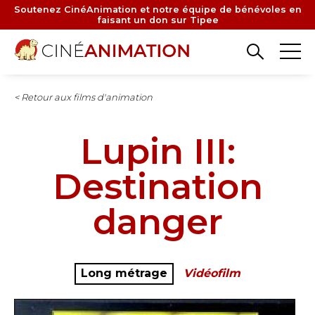
Aller
Soutenez CinéAnimation et notre équipe de bénévoles en
faisant un don sur Tipee
au
contenu
principal
< Retour aux films d'animation
Lupin III:
Destination
danger
Long métrage
Vidéofilm