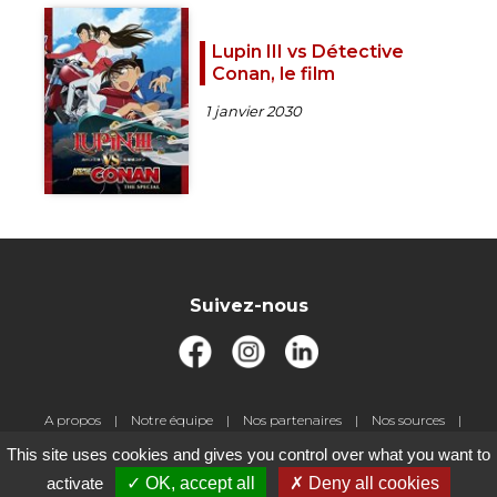
Lupin III vs Détective
Conan, le film
1 janvier 2030
Suivez-nous
Pied
A propos
Notre équipe
Nos partenaires
Nos sources
de
Livre d'or
Jeux-concours
Contact
Gestion des cookies
This site uses cookies and gives you control over what you want to
page
Mentions légales
activate
OK, accept all
Deny all cookies