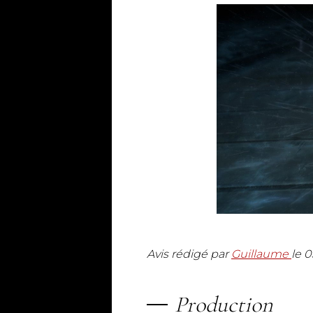
Avis rédigé par
Guillaume
le
0
Production