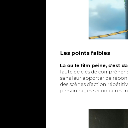
Les points faibles
Là où le film peine, c’est da
faute de clés de compréhens
sans leur apporter de réponse
des scènes d’action répétitiv
personnages secondaires man