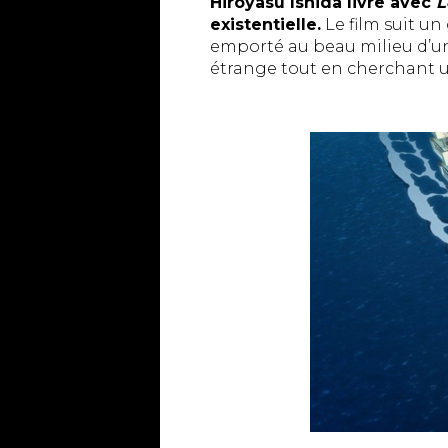
Hiroyasu Ishida livre avec
L
existentielle.
Le film suit u
emporté au beau milieu d’un
étrange tout en cherchant u