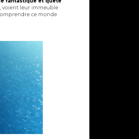
e fantastique et quête
, voient leur immeuble
de comprendre ce monde