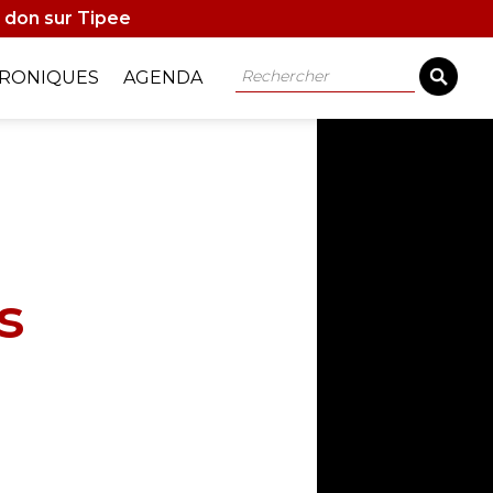
 don sur Tipee
Rechercher
RONIQUES
AGENDA
s