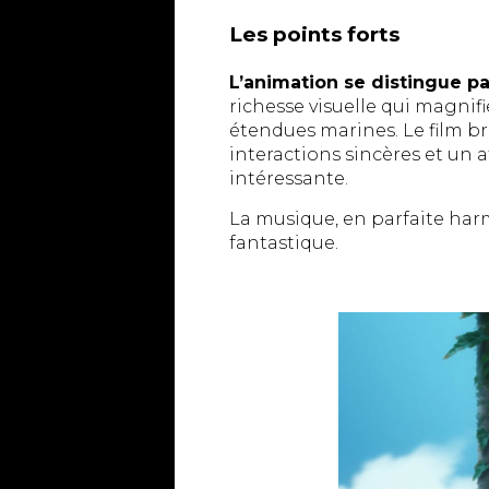
Les points forts
L’animation se distingue pa
richesse visuelle qui magnif
étendues marines. Le film bri
interactions sincères et un 
intéressante.
La musique, en parfaite har
fantastique.