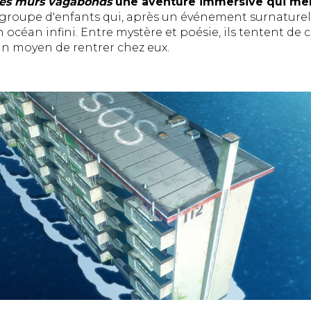
es murs vagabonds
une aventure immersive qui mêl
n groupe d'enfants qui, après un événement surnaturel
 océan infini. Entre mystère et poésie, ils tentent 
n moyen de rentrer chez eux.