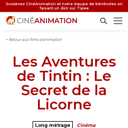
Aller
Soutenez CinéAnimation et notre équipe de bénévoles en
faisant un don sur Tipee
au
contenu
principal
< Retour aux films d'animation
Les Aventures
de Tintin : Le
Secret de la
Licorne
Long métrage
Cinéma