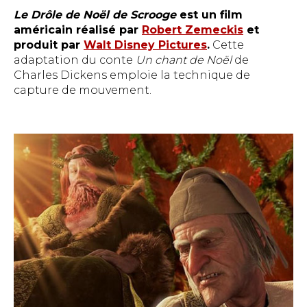
Le Drôle de Noël de Scrooge
est un film
américain réalisé par
Robert Zemeckis
et
produit par
Walt Disney Pictures
.
Cette
adaptation du conte
Un chant de Noël
de
Charles Dickens emploie la technique de
capture de mouvement.