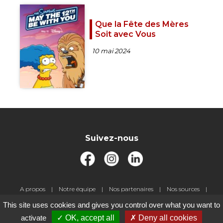
Que la Fête des Mères
Soit avec Vous
10 mai 2024
Suivez-nous
Pied
A propos
Notre équipe
Nos partenaires
Nos sources
de
Livre d'or
Jeux-concours
Contact
Gestion des cookies
This site uses cookies and gives you control over what you want to
page
Mentions légales
activate
OK, accept all
Deny all cookies