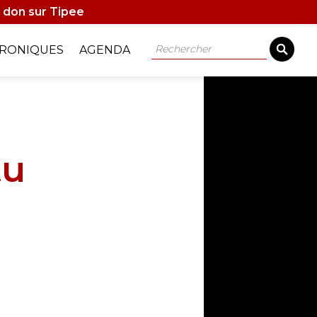
 don sur Tipee
Rechercher
RONIQUES
AGENDA
tu