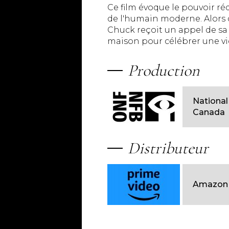
Ce film évoque le pouvoir ré
de l'humain moderne. Alors q
Chuck reçoit un appel de sa 
maison pour célébrer une vic
Production
National
Canada
Distributeur
Amazon 