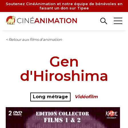
Aller
Soutenez CinéAnimation et notre équipe de bénévoles en
faisant un don sur Tipee
au
contenu
principal
< Retour aux films d'animation
Gen
d'Hiroshima
Long métrage
Vidéofilm