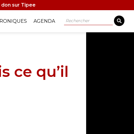
 don sur Tipee
Rechercher
RONIQUES
AGENDA
s ce qu’il