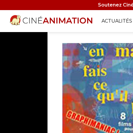
Aller
Soutenez Ciné
au
contenu
Navigati
ACTUALITÉS
principal
principa