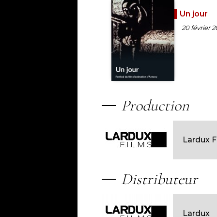
Un jour
20 février 
Production
Lardux F
Distributeur
Lardux