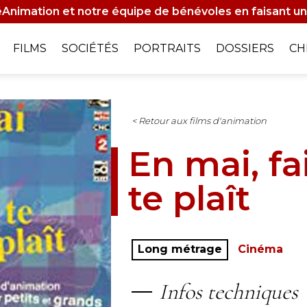
Animation et notre équipe de bénévoles en faisant un
on
FILMS
SOCIÉTÉS
PORTRAITS
DOSSIERS
CH
le
< Retour aux films d'animation
En mai, fai
te plaît
Long métrage
Cinéma
Infos techniques