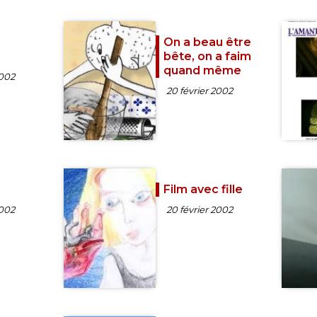
On a beau être
bête, on a faim
quand même
2002
20 février 2002
Film avec fille
2002
20 février 2002