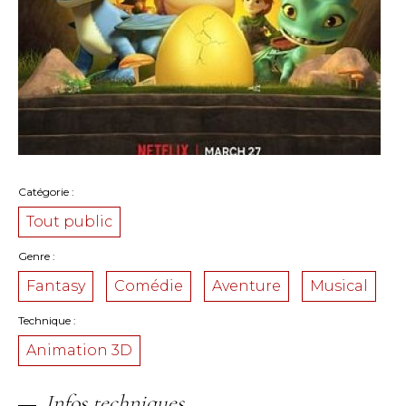
Catégorie
Tout public
Genre
Fantasy
Comédie
Aventure
Musical
Technique
Animation 3D
Infos techniques