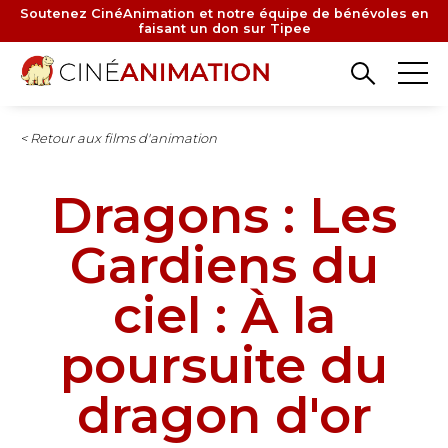
Aller
Soutenez CinéAnimation et notre équipe de bénévoles en
faisant un don sur Tipee
au
contenu
principal
< Retour aux films d'animation
Dragons : Les
Gardiens du
ciel : À la
poursuite du
dragon d'or