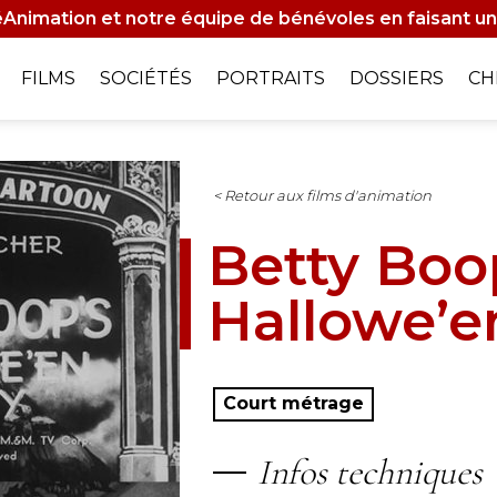
Animation et notre équipe de bénévoles en faisant un
on
FILMS
SOCIÉTÉS
PORTRAITS
DOSSIERS
CH
le
< Retour aux films d'animation
Betty Boo
Hallowe’e
Court métrage
Infos techniques