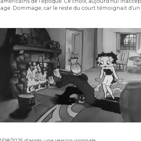
-américains de l’époque. Ce choix, aujourd’hui inacc
ge. Dommage, car le reste du court témoignait d’un s
2/08/2025
d'après une version originale