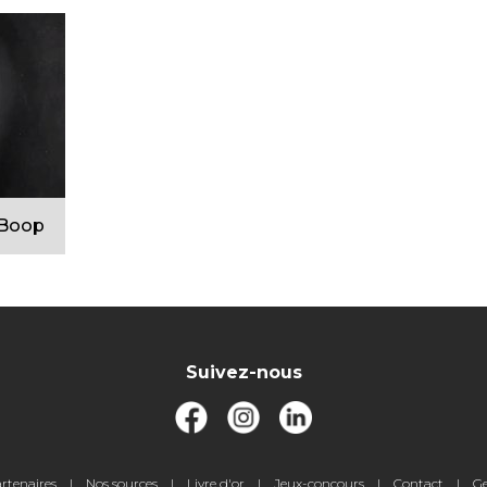
 Boop
Suivez-nous
rtenaires
Nos sources
Livre d'or
Jeux-concours
Contact
Ge