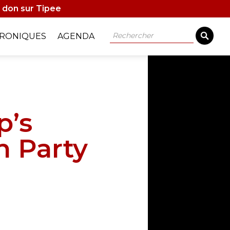
 don sur Tipee
Rechercher
RONIQUES
AGENDA
p’s
n Party