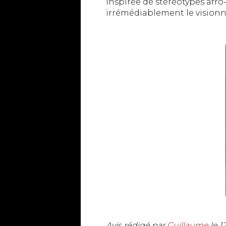
inspirée de stéréotypes afro
irrémédiablement le visionna
Avis rédigé par
Guillaume
le
1