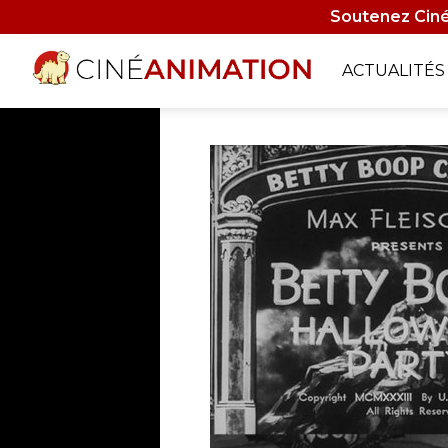
Aller
Soutenez Ciné
au
contenu
Navigati
ACTUALITÉS
principal
principa