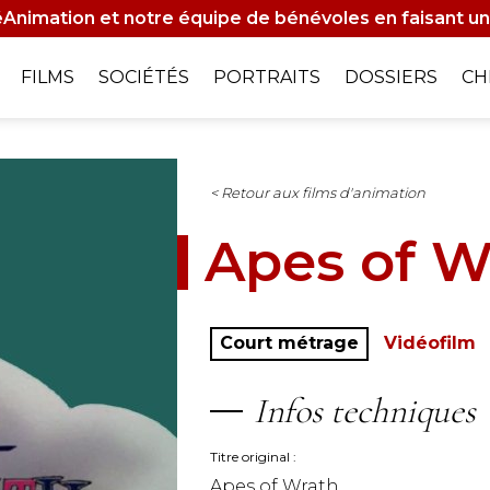
Animation et notre équipe de bénévoles en faisant un
on
FILMS
SOCIÉTÉS
PORTRAITS
DOSSIERS
CH
le
< Retour aux films d'animation
Apes of W
Court métrage
Vidéofilm
Infos techniques
Titre original
Apes of Wrath