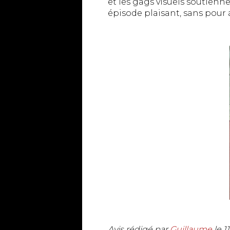
et les gags visuels soutien
épisode plaisant, sans pour 
Avis rédigé par
Guillaume
le
1