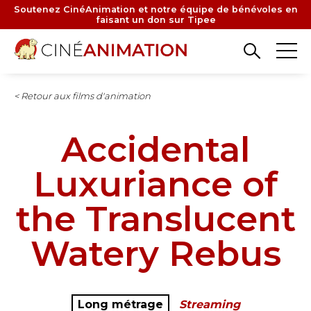
Aller
Soutenez CinéAnimation et notre équipe de bénévoles en
faisant un don sur Tipee
au
contenu
principal
< Retour aux films d'animation
Accidental
Luxuriance of
the Translucent
Watery Rebus
Long métrage
Streaming